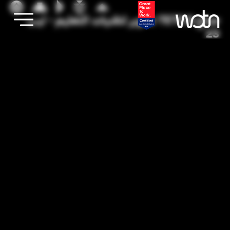
جناح TETCO تطوير لتقنيات التعليم - ليب
23